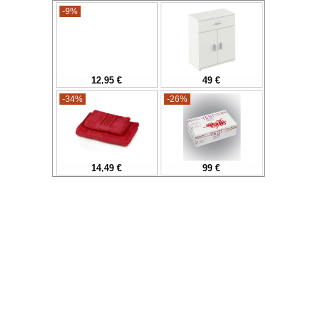
-9%
12,95 €
49 €
-34%
-26%
14,49 €
99 €